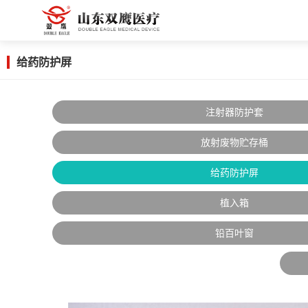
给药防护屏
注射器防护套
放射废物贮存桶
给药防护屏
植入箱
铅百叶窗